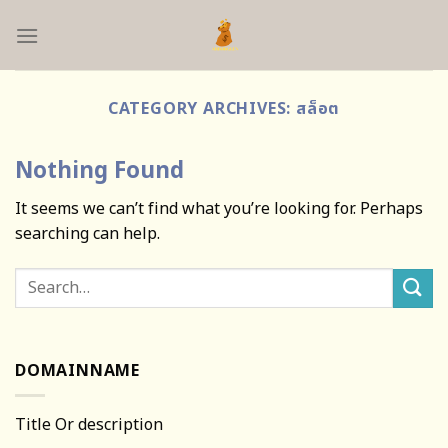
Skip
to
content
CATEGORY ARCHIVES:
สล็อต
Nothing Found
It seems we can’t find what you’re looking for. Perhaps
searching can help.
DOMAINNAME
Title Or description